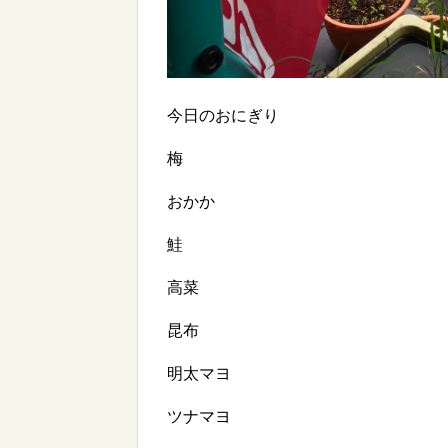
今日のおにぎり
梅
おかか
鮭
高菜
昆布
明太マヨ
ツナマヨ