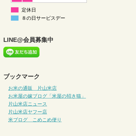
定休日
８の日サービスデー
LINE@会員募集中
ブックマーク
お米の通販 片山米店
お米屋の嫁ブログ「米屋の招き猫」
片山米店ニュース
片山米店ヤフー店
米ブログ こめこめ便り