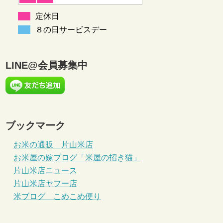
定休日
８の日サービスデー
LINE@会員募集中
ブックマーク
お米の通販 片山米店
お米屋の嫁ブログ「米屋の招き猫」
片山米店ニュース
片山米店ヤフー店
米ブログ こめこめ便り