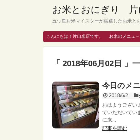
お米とおにぎり 片
五つ星お米マイスターが厳選したお米と
こんにちは！片山米店です。
お米のメニュー
「 2018年06月02日 」
今日のメニ
2018/6/2
おはようござい
ていただいてい
に来...
記事を読む