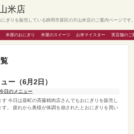
山米店
おにぎりを販売している静岡市葵区の片山米店のご案内ページです
米屋のおにぎり
米屋のスイーツ
お米マイスター
実店舗のご
一覧
ュー（6月2日）
今日のメニュー
ます 今日は葵町の斉藤精肉店さんでもおにぎりを販売し
ます。 疲れから奥様が体調を崩されたとおにぎりを買い