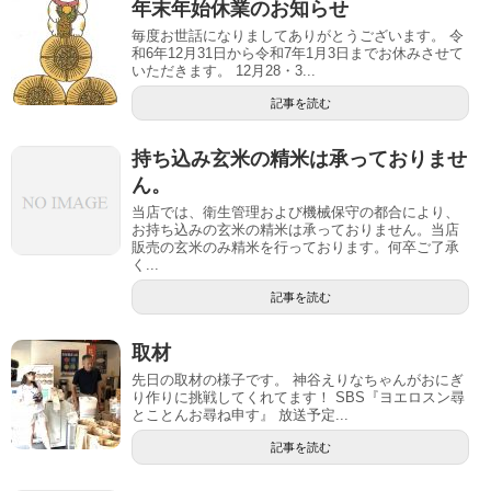
年末年始休業のお知らせ
毎度お世話になりましてありがとうございます。 令
和6年12月31日から令和7年1月3日までお休みさせて
いただきます。 12月28・3...
記事を読む
持ち込み玄米の精米は承っておりませ
ん。
当店では、衛生管理および機械保守の都合により、
お持ち込みの玄米の精米は承っておりません。当店
販売の玄米のみ精米を行っております。何卒ご了承
く...
記事を読む
取材
先日の取材の様子です。 神谷えりなちゃんがおにぎ
り作りに挑戦してくれてます！ SBS『ヨエロスン尋
とことんお尋ね申す』 放送予定...
記事を読む