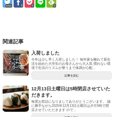
error
0
0
関連記事
入荷しました
今年は少し早く入荷しました！ 毎年家を離れて新生
活を始めた大学生のお母さんから大人気 慣れない環
境で生活のリズムが整うまで体調が心配...
記事を読む
12月13日土曜日は5時閉店させていた
だきます。
毎度お世話になりましてありがとうございます。 誠
に勝手ながら2025年12月13日土曜日は夕方5時で閉
店させていただきます ので...