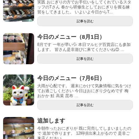
実践 おにぎりの方でお手伝いをしてくれているスタ
ッフのTさん 春から研修生としておにぎりを握る練
習をしてきました。 いよいよ今日からT...
記事を読む
今日のメニュー（8月1日）
8月です 一年が早い💦 本日マルヒデ百貨店にも参加
します。 皆さん是非遊びに来てくださいね😊 ...
記事を読む
今日のメニュー（7月6日）
大雨が心配です。 週末にかけて気象情報に気をつけ
てお過ごしください 今日はおにぎり少なめです 梅
おかか 鮭 高菜 昆布 ...
記事を読む
追加します
今朝作ったおにぎりが 既に完売してしまいましたの
で 追加で作ります。 12時頃出来上がるので 是非ご
来店ください。