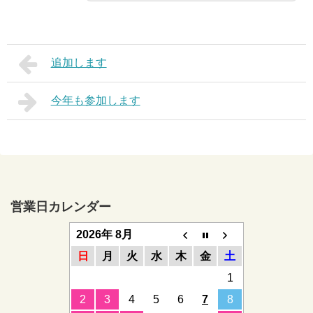
追加します
今年も参加します
営業日カレンダー
2026年 8月
日
月
火
水
木
金
土
1
2
3
4
5
6
7
8