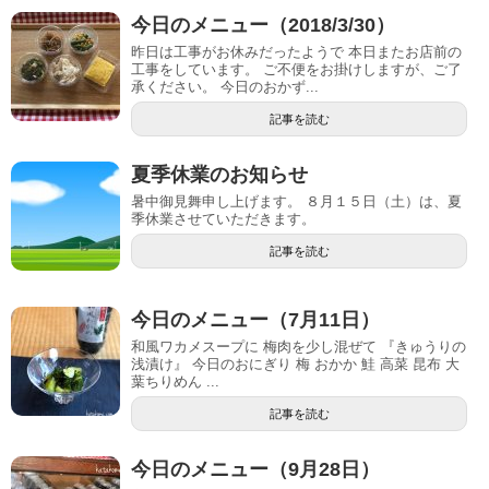
今日のメニュー（2018/3/30）
昨日は工事がお休みだったようで 本日またお店前の
工事をしています。 ご不便をお掛けしますが、ご了
承ください。 今日のおかず...
記事を読む
夏季休業のお知らせ
暑中御見舞申し上げます。 ８月１５日（土）は、夏
季休業させていただきます。
記事を読む
今日のメニュー（7月11日）
和風ワカメスープに 梅肉を少し混ぜて 『きゅうりの
浅漬け』 今日のおにぎり 梅 おかか 鮭 高菜 昆布 大
葉ちりめん ...
記事を読む
今日のメニュー（9月28日）