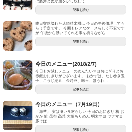
は胚芽とぬか層を少し残して...
記事を読む
昨日突然壊れた店頭精米機は 今日の午後修理しても
らう予定です。 今回もレアなケースらしく不安です
が 午後から動いてくれる事を祈りながら...
記事を読む
今日のメニュー(2018/2/7)
今日もお試しメニューのめんたいマヨおにぎりとお
赤飯おにぎりがございます。 おかずは、だし巻き玉
子、こうじ納豆、金時豆、味玉、ほうれ...
記事を読む
今日のメニュー（7月19日）
『海苔』 実は凄い食材らしい 今日のおにぎり 梅 お
かか 鮭 昆布 高菜 大葉ちりめん 明太マヨ ツナマヨ
豚そぼ...
記事を読む