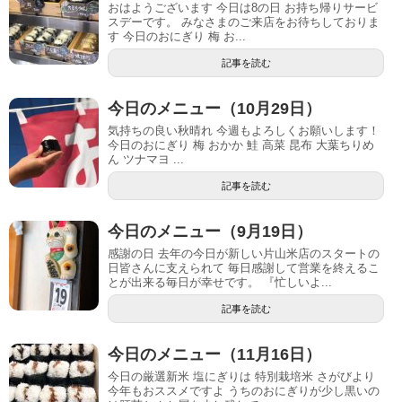
おはようございます 今日は8の日 お持ち帰りサービ
スデーです。 みなさまのご来店をお待ちしておりま
す 今日のおにぎり 梅 お...
記事を読む
今日のメニュー（10月29日）
気持ちの良い秋晴れ 今週もよろしくお願いします！
今日のおにぎり 梅 おかか 鮭 高菜 昆布 大葉ちりめ
ん ツナマヨ ...
記事を読む
今日のメニュー（9月19日）
感謝の日 去年の今日が新しい片山米店のスタートの
日皆さんに支えられて 毎日感謝して営業を終えるこ
とが出来る毎日が幸せです。 『忙しいよ...
記事を読む
今日のメニュー（11月16日）
今日の厳選新米 塩にぎりは 特別栽培米 さがびより
今年もおススメですよ うちのおにぎりが少し黒いの