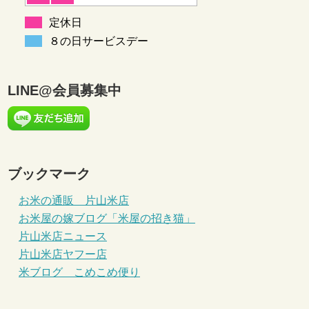
定休日
８の日サービスデー
LINE@会員募集中
ブックマーク
お米の通販 片山米店
お米屋の嫁ブログ「米屋の招き猫」
片山米店ニュース
片山米店ヤフー店
米ブログ こめこめ便り