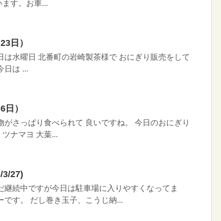
す。お車...
23日）
日は水曜日 北番町の岩崎製茶様で おにぎり販売をして
は ...
6日）
物がさっぱり食べられて 良いですね。 今日のおにぎり
ツナマヨ 大葉...
/27)
まだ継続中ですが今日は駐車場に入りやすくなってま
です。 だし巻き玉子、こうじ納...