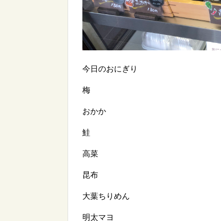
今日のおにぎり
梅
おかか
鮭
高菜
昆布
大葉ちりめん
明太マヨ